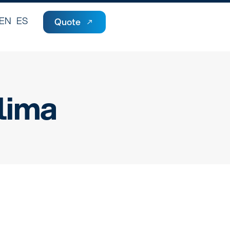
EN
ES
Quote
lima