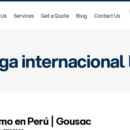
 Us
Services
Get a Quote
Blog
Contact Us
ga internacional 
imo en Perú | Gousac