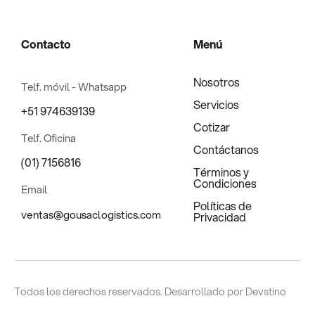
Contacto
Menú
Nosotros
Telf. móvil - Whatsapp
Servicios
+51 974639139
Cotizar
Telf. Oficina
Contáctanos
(01) 7156816
Términos y
Condiciones
Email
Políticas de
ventas@gousaclogistics.com ​ ​
Privacidad
Todos los derechos reservados. Desarrollado por Devstino